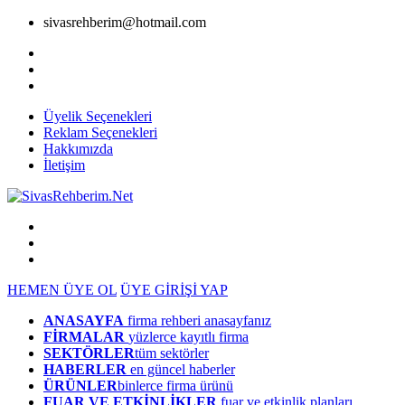
sivasrehberim@hotmail.com
Üyelik Seçenekleri
Reklam Seçenekleri
Hakkımızda
İletişim
HEMEN ÜYE OL
ÜYE GİRİŞİ YAP
ANASAYFA
firma rehberi anasayfanız
FİRMALAR
yüzlerce kayıtlı firma
SEKTÖRLER
tüm sektörler
HABERLER
en güncel haberler
ÜRÜNLER
binlerce firma ürünü
FUAR VE ETKİNLİKLER
fuar ve etkinlik planları