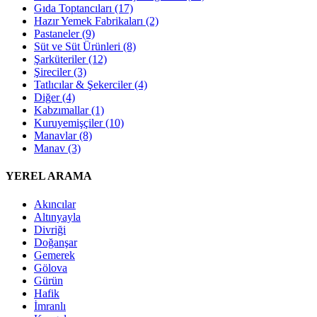
Gıda Toptancıları
(17)
Hazır Yemek Fabrikaları
(2)
Pastaneler
(9)
Süt ve Süt Ürünleri
(8)
Şarküteriler
(12)
Şireciler
(3)
Tatlıcılar & Şekerciler
(4)
Diğer
(4)
Kabzımallar
(1)
Kuruyemişçiler
(10)
Manavlar
(8)
Manav
(3)
YEREL ARAMA
Akıncılar
Altınyayla
Divriği
Doğanşar
Gemerek
Gölova
Gürün
Hafik
İmranlı