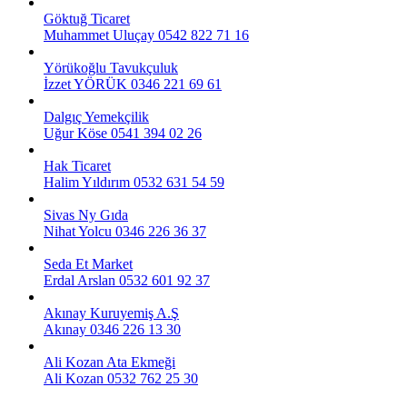
Göktuğ Ticaret
Muhammet Uluçay
0542 822 71 16
Yörükoğlu Tavukçuluk
İzzet YÖRÜK
0346 221 69 61
Dalgıç Yemekçilik
Uğur Köse
0541 394 02 26
Hak Ticaret
Halim Yıldırım
0532 631 54 59
Sivas Ny Gıda
Nihat Yolcu
0346 226 36 37
Seda Et Market
Erdal Arslan
0532 601 92 37
Akınay Kuruyemiş A.Ş
Akınay
0346 226 13 30
Ali Kozan Ata Ekmeği
Ali Kozan
0532 762 25 30