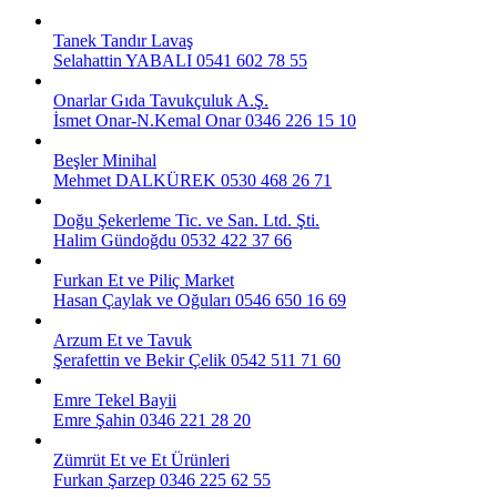
Tanek Tandır Lavaş
Selahattin YABALI
0541 602 78 55
Onarlar Gıda Tavukçuluk A.Ş.
İsmet Onar-N.Kemal Onar
0346 226 15 10
Beşler Minihal
Mehmet DALKÜREK
0530 468 26 71
Doğu Şekerleme Tic. ve San. Ltd. Şti.
Halim Gündoğdu
0532 422 37 66
Furkan Et ve Piliç Market
Hasan Çaylak ve Oğuları
0546 650 16 69
Arzum Et ve Tavuk
Şerafettin ve Bekir Çelik
0542 511 71 60
Emre Tekel Bayii
Emre Şahin
0346 221 28 20
Zümrüt Et ve Et Ürünleri
Furkan Şarzep
0346 225 62 55