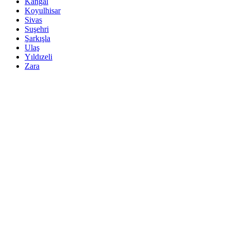
Kangal
Koyulhisar
Sivas
Suşehri
Şarkışla
Ulaş
Yıldızeli
Zara