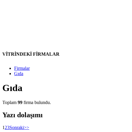
VİTRİNDEKİ FİRMALAR
Firmalar
Gıda
Gıda
Toplam
99
firma bulundu.
Yazı dolaşımı
1
2
3
Sonraki
>>