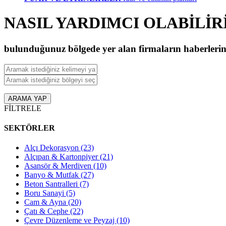
NASIL YARDIMCI OLABİLİR
bulunduğunuz bölgede yer alan firmaların haberlerini, i
ARAMA YAP
FİLTRELE
SEKTÖRLER
Alçı Dekorasyon
(23)
Alçıpan & Kartonpiyer
(21)
Asansör & Merdiven
(10)
Banyo & Mutfak
(27)
Beton Santralleri
(7)
Boru Sanayi
(5)
Cam & Ayna
(20)
Çatı & Cephe
(22)
Çevre Düzenleme ve Peyzaj
(10)