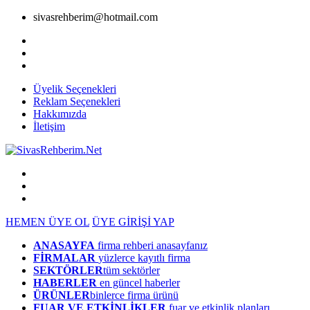
sivasrehberim@hotmail.com
Üyelik Seçenekleri
Reklam Seçenekleri
Hakkımızda
İletişim
HEMEN ÜYE OL
ÜYE GİRİŞİ YAP
ANASAYFA
firma rehberi anasayfanız
FİRMALAR
yüzlerce kayıtlı firma
SEKTÖRLER
tüm sektörler
HABERLER
en güncel haberler
ÜRÜNLER
binlerce firma ürünü
FUAR VE ETKİNLİKLER
fuar ve etkinlik planları