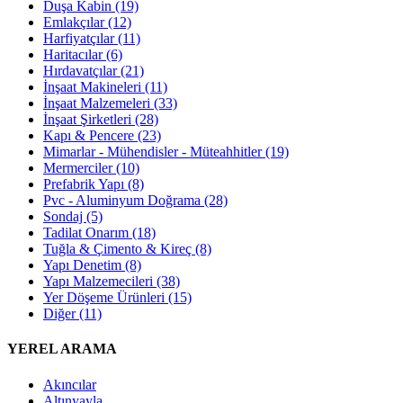
Duşa Kabin
(19)
Emlakçılar
(12)
Harfiyatçılar
(11)
Haritacılar
(6)
Hırdavatçılar
(21)
İnşaat Makineleri
(11)
İnşaat Malzemeleri
(33)
İnşaat Şirketleri
(28)
Kapı & Pencere
(23)
Mimarlar - Mühendisler - Müteahhitler
(19)
Mermerciler
(10)
Prefabrik Yapı
(8)
Pvc - Aluminyum Doğrama
(28)
Sondaj
(5)
Tadilat Onarım
(18)
Tuğla & Çimento & Kireç
(8)
Yapı Denetim
(8)
Yapı Malzemecileri
(38)
Yer Döşeme Ürünleri
(15)
Diğer
(11)
YEREL ARAMA
Akıncılar
Altınyayla