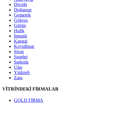
Divriği
Doğanşar
Gemerek
Gölova
Gürün
Hafik
İmranlı
Kangal
Koyulhisar
Sivas
Suşehri
Şarkışla
Ulaş
Yıldızeli
Zara
VİTRİNDEKİ FİRMALAR
GOLD FİRMA